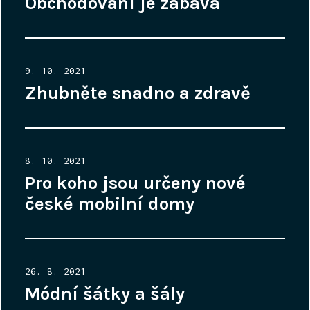
Obchodování je zábava
Posted
9. 10. 2021
on
Zhubněte snadno a zdravě
Posted
8. 10. 2021
on
Pro koho jsou určeny nové
české mobilní domy
Posted
26. 8. 2021
on
Módní šátky a šály