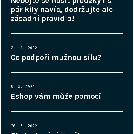
Nebojte se nosit proužky i s
pár kily navíc, dodržujte ale
zásadní pravidla!
Posted
2. 11. 2022
on
Co podpoří mužnou sílu?
Posted
8. 8. 2022
on
Eshop vám může pomoci
Posted
20. 6. 2022
on