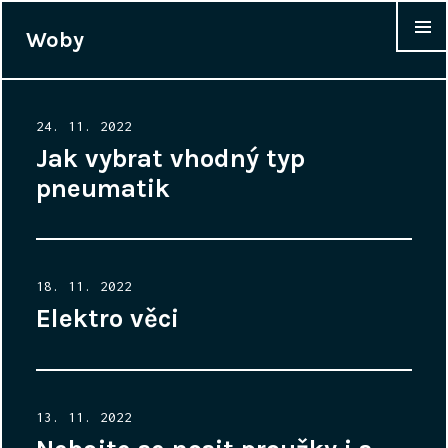
Woby
WIDGET
Posted
24. 11. 2022
on
Jak vybrat vhodný typ
pneumatik
Posted
18. 11. 2022
on
Elektro věci
Posted
13. 11. 2022
on