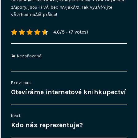
zÃ¡pory, jsou-li vÅ¯bec nÄ›jakÃ©. Tak vyuÅ¾ijte
vÃ½hod naÅ¡Ã­ prÃ¡ce!
4.6/5 - (7 votes)
Categories
Nezařazené
Navigace
Previous
pro
Otevíráme internetové knihkupectví
Previous
příspěvek
post:
Next
Kdo nás reprezentuje?
Next
post: