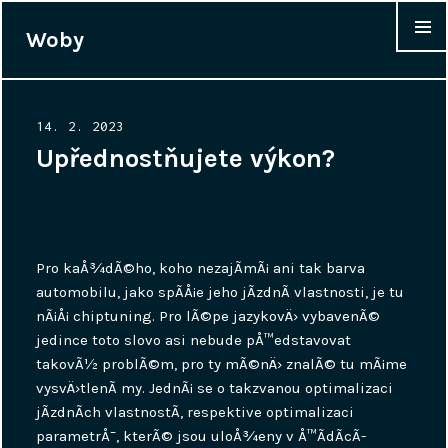
Woby
WIDGET
Posted
14. 2. 2023
on
Upřednostňujete výkon?
Pro kaÅ¾dÃ©ho, koho nezajÃ­mÃ¡ ani tak barva
automobilu, jako spÃ­Å¡e jeho jÃ­zdnÃ­ vlastnosti, je tu
nÃ¡Å¡
chiptuning
. Pro lÃ©pe jazykovÄ› vybavenÃ©
jedince toto slovo asi nebude pÅ™edstavovat
takovÃ½ problÃ©m, pro ty mÃ©nÄ› znalÃ© tu mÃ¡me
vysvÄ›tlenÃ­ my. JednÃ¡ se o takzvanou optimalizaci
jÃ­zdnÃ­ch vlastnostÃ­, respektive optimalizaci
parametrÅ¯, kterÃ© jsou uloÅ¾eny v Å™Ã­dÃ­cÃ­