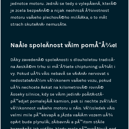
jednotce motoru. JednÃ¡ se tedy o vylepÅ¡enÃ­, kterÃ©
je zcela bezpeÄnÃ© a nijak neohrozÃ­ Å¾ivotnost
motoru vaÅ¡eho plechovÃ©ho milÃ¡Äka, o to mÃ­t
strach skuteÄnÄ› nemusÃ­te.
NaÅ¡e spoleÄnost vÃ¡m pomÅ¯Å¾e!
DÃ­ky zavedenÃ© spoleÄnosti s dlouholetou tradicÃ­
na ÄeskÃ©m trhu si mÅ¯Å¾ete chiptuning uÅ¾Ã­t i
vy. Pokud uÅ¾ vÃ¡s nebavÃ­ se vÄ›ÄnÄ› nervovat s
nedostateÄnÃ½m vÃ½konem vaÅ¡eho vozu, pokud
uÅ¾ nechcete Äekat na kilometrovÃ© rovnÃ©
Ãºseky silnice, kdy se vÃ¡m jedinÄ› poÅ¡tÄ›stÃ­
pÅ™edjet pomalejÅ¡Ã­ kamion, pak si nechte zvÃ½Å¡it
vÃ½konnost vaÅ¡eho motoru u nÃ¡s. VÃ½sledek vÃ¡s
velmi mile pÅ™ekvapÃ­ a jÃ­zda vaÅ¡Ã­m vozem uÅ¾
opÄ›t bude plynulÃ¡, zÃ¡bavnÃ¡ a pÅ™itom stÃ¡le
bezpeÄnÃ¡! Jak vidÃ­te, klady zcela pÅ™evaÅ¾ujÃ­ nad