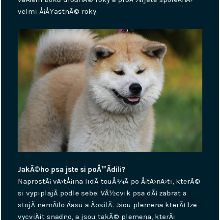
velmi Å¡Å¥astnÃ© roky.
JakÃ©ho psa jste si poÅ™Ã­dili?
NaprostÃ¡ vÄ›tÅ¡ina lidÃ­ touÅ¾Ã­ po Å¡tÄ›nÄ›ti, kterÃ©
si vypiplajÃ­ podle sebe. VÃ½cvik psa dÃ¡ zabrat a
stojÃ­ nemÃ¡lo Äasu a ÃºsilÃ­. Jsou plemena kterÃ¡ lze
vycviÄit snadno, a jsou takÃ© plemena, kterÃ¡