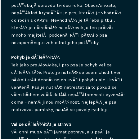
potÅ™ebujÃ­ opravdu tvrdou ruku. ObecnÄ› vzato,
napÅ™Ã­klad krysaÅ™Ã­k je pes, kterÃ½ je vhodnÃ½
do rodin s dÄ›tmi. NevhodnÃ½ je tÅ™eba pitbul,
kterÃ½ je nÃ¡roÄnÃ½ na vÃ½cvik, a ten prÃ¡vÄ›
mnoho majitelÅ¯ podcenÃ­. PÅ™i pÃ©Äi o psa
nezapomÃ­nejte zohlednit jeho potÅ™eby.
Pohyb je dÅ¯leÅ¾itÃ½
Tak jako pro ÄlovÄ›ka, i pro psa je pohyb velice
dÅ¯leÅ¾itÃ½. Proto je nutnÃ© se psem chodit ven
nÄ›kolikrÃ¡t dennÄ› nejen kvÅ¯li pohybu ale i kvÅ¯li
venÄenÃ­. Psa je nutnÃ© netrestat za to pokud se
vÃ¡m bÄ›hem vaÅ¡Ã­ dalÅ¡Ã­ nepÅ™Ã­tomnosti vyvenÄÃ­
doma – nemÃ¡ jinou moÅ¾nost. NejlepÅ¡Ã­ je psa
motivovat pamlsky, nauÄÃ­ se povely rychleji.
Velice dÅ¯leÅ¾itÃ¡ je strava
VÅ¡ichni musÃ­ pÅ™ijÃ­mat potravu, a u psÅ¯ je