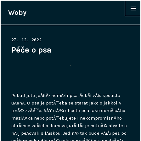
Woby
WIDGET
Posted
27. 12. 2022
on
Péče o psa
Pokud jste jeÅ¡tÄ› nemÄ›li psa, ÄekÃ¡ vÃ¡s spousta
uÄenÃ­. O psa je potÅ™eba se starat jako o jakkoliv
jinÃ© zvÃ­Å™e. AÅ¥ uÅ¾ chcete psa jako domÃ¡cÃ­ho
mazlÃ­Äka nebo potÅ™ebujete i nekompromisnÃ­ho
obrÃ¡nce vaÅ¡eho domova, urÄitÄ› je nutnÃ© abyste o
nÄ›j peÄovali s lÃ¡skou. JedinÄ› tak bude vÃ¡Å¡ pes po
vaÅ¡em boku dlouhÃ© roky a proÅ¾ijete spoleÄnÄ›