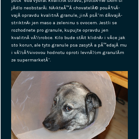
potÅ™eba vybrat kvalitnÃ­ stravu, protoÅ¾e sÃ¡m si
jÃ­dlo neobstarÃ¡. NÄ›kteÅ™Ã­ chovatelÃ© pouÅ¾Ã­
vajÃ­ opravdu kvalitnÃ­ granule, jinÃ­ psÅ¯m dÃ¡vajÃ­
striktnÄ› jen maso a zeleninu s ovocem. Jestli se
rozhodnete pro granule, kupujte opravdu jen
kvalitnÃ­ vÃ½robce. Kilo bude stÃ¡t klidnÄ› i vÃ­ce jak
sto korun, ale tyto granule psa zasytÃ­ a pÅ™edajÃ­ mu
i vÃ½Å¾ivovou hodnotu oproti levnÃ½m granulÃ­m
ze supermarketÅ¯.