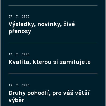
Posted
27. 7. 2025
on
Výsledky, novinky, živé
přenosy
Posted
17. 7. 2025
on
Kvalita, kterou si zamilujete
Posted
12. 7. 2025
on
Druhy pohodlí, pro váš větší
výběr