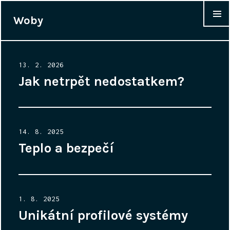
Woby
WIDGET
Posted
13. 2. 2026
on
Jak netrpět nedostatkem?
Posted
14. 8. 2025
on
Teplo a bezpečí
Posted
1. 8. 2025
on
Unikátní profilové systémy