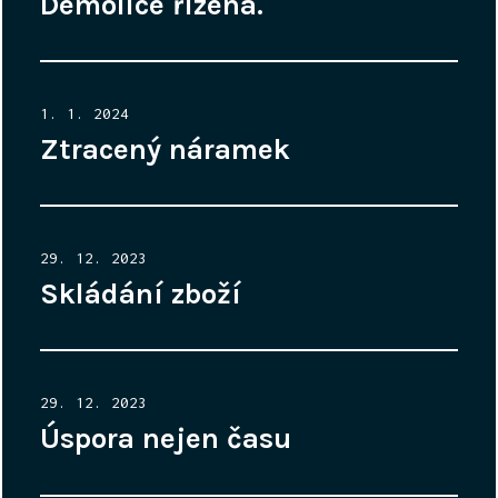
Demolice řízená.
Posted
1. 1. 2024
on
Ztracený náramek
Posted
29. 12. 2023
on
Skládání zboží
Posted
29. 12. 2023
on
Úspora nejen času