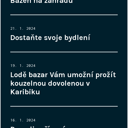
Bazén na zahradu
Posted
21. 1. 2024
on
Dostaňte svoje bydlení
Posted
19. 1. 2024
on
Lodě bazar Vám umožní prožít
kouzelnou dovolenou v
Karibiku
Posted
16. 1. 2024
on