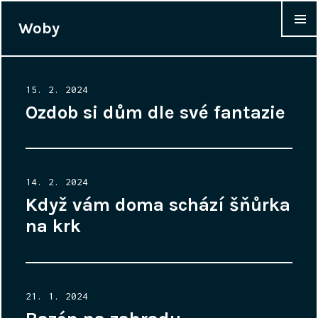
Woby
WIDGET
Posted
15. 2. 2024
on
Ozdob si dům dle své fantazie
Posted
14. 2. 2024
on
Když vám doma schází šňůrka
na krk
Posted
21. 1. 2024
on