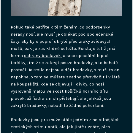
Pokud také patříte k těm ženám, co podprsenky
nerady nosí, ale musí je oblékat pod společenské
šaty, aby bylo poprsí ukryté před zraky zvídavých
mužů, pak je zas klidně odložte. Existuje totiž jiná
forma
ochrany bradavek
, a sice speciální lepicí
terčíky, jimiž se zakryjí pouze bradavky, a to bohatě
postačí. Jakmile nejsou vidět bradavky, s muži to ani
nepohne, o tom se můžete snadno přesvědčit i v létě
na koupališti, kde se objevují i dívky, co nosí
vysloveně malou velikost košíčků horního dílu
plavek, až ňadra z nich přetékají, ale jelikož jsou
zakryté bradavky, nebudí to žádné pohoršení.
Bradavky jsou pro muže stále jedním z nejsilnějších
erotických stimulantů, ale jak jistě uznáte, ples