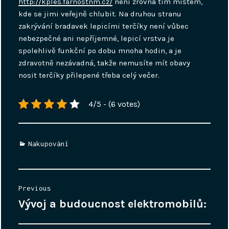
http://kples.farnostnm.cz/
není zrovna tím místem,
kde se jimi veřejně chlubit. Na druhou stranu
zakrývání bradavek lepicími terčíky není vůbec
nebezpečné ani nepříjemné, lepicí vrstva je
spolehlivě funkční po dobu mnoha hodin, a je
zdravotně nezávadná, takže nemusíte mít obavy
nosit terčíky přilepené třeba celý večer.
4/5 - (6 votes)
Categories
Nakupování
Navigace
Previous
pro
Vývoj a budoucnost elektromobilů:
Previous
příspěvek
post: