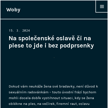
Woby
WIDGET
Posted
15. 3. 2024
on
Na společenské oslavě či na
plese to jde i bez podprsenky
Dokud vám neukáže žena své bradavky, není důvod k
sexuálním radovánkám – touto úvodní frází bychom
mohli docela dobře vystihnout situaci, kdy se žena
oblékne na ples, na večírek, firemní raut, oslavu