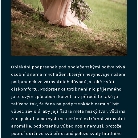
Oblékání podprsenek pod společenskými oděvy bývá
osobní dilema mnoha žen, kterým nevyhovuje nošení
podprsenek ze zdravotních důvodů, a také kvůli
diskomfortu. Podprsenka totiž není nic příjemného,
je to svým způsobem korzet, a v přírodě to také je
zařízeno tak, že žena na podprsenkách nemusí být
vůbec závislá, aby její ňadra měla hezký tvar. Většina
žen, pokud si odmyslíme některé extrémní zdravotní
anomálie, podprsenku vůbec nosit nemusí, protože
poprsí udrží ve své přirozené poloze svaly hrudního