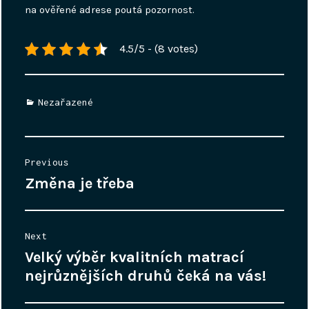
na ověřené adrese poutá pozornost.
4.5/5 - (8 votes)
Categories
Nezařazené
Navigace
Previous
pro
Změna je třeba
Previous
příspěvek
post:
Next
Velký výběr kvalitních matrací
Next
post:
nejrůznějších druhů čeká na vás!