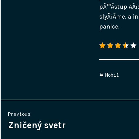
pÅ™Ã­stup ÄÃ¡
slyÅ¡Ã­me, a 
panice.
Categories
Mobil
Navigace
Previous
pro
Zničený svetr
Previous
post:
příspěvek