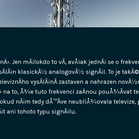
nÄ›. Jen mÃ¡lokdo to vÃ­, avÅ¡ak jednÃ¡ se o frekve
ysÃ­lÃ¡n klasickÃ½ analogovÃ½ signÃ¡l. To je takÃ
televiznÃ­ho vysÃ­lÃ¡nÃ­ zastaven a nahrazen novÃ½
› na to, Å¾e tuto frekvenci zaÄnou pouÅ¾Ã­vat te
Pokud nÃ¡m tedy dÅ™Ã­ve neubliÅ¾ovala televize, 
t ani tohoto typu signÃ¡lu.