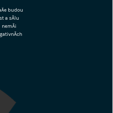
laÄe budou
t a sÃ­lu
a nemÃ¡
gativnÃ­ch