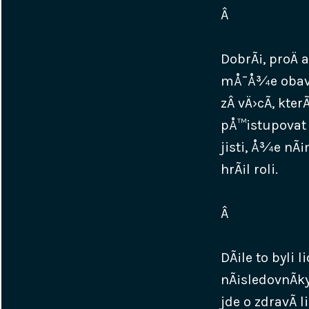
Â
DobrÃ¡, proÄ a
mÅ¯Å¾e obava 
zÂ vÄ›cÃ­, kt
pÅ™istupovat 
jisti, Å¾e nÃ
hrÃ¡l roli.
Â
DÃ¡le to byli l
nÃ¡sledovnÃ­k
jde o zdravÃ­ 