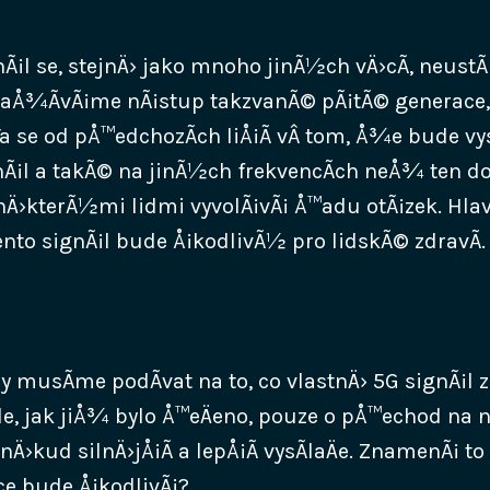
nÃ¡l se, stejnÄ› jako mnoho jinÃ½ch vÄ›cÃ­, neustÃ¡le
 zaÅ¾Ã­vÃ¡me nÃ¡stup takzvanÃ© pÃ¡tÃ© generac
a se od pÅ™edchozÃ­ch liÅ¡Ã­ vÂ tom, Å¾e bude vys
gnÃ¡l a takÃ© na jinÃ½ch frekvencÃ­ch neÅ¾ ten do
Ä›kterÃ½mi lidmi vyvolÃ¡vÃ¡ Å™adu otÃ¡zek. Hlav
ento signÃ¡l bude Å¡kodlivÃ½ pro lidskÃ© zdravÃ­.
y musÃ­me podÃ­vat na to, co vlastnÄ› 5G signÃ¡l 
de, jak jiÅ¾ bylo Å™eÄeno, pouze o pÅ™echod na 
nÄ›kud silnÄ›jÅ¡Ã­ a lepÅ¡Ã­ vysÃ­laÄe. ZnamenÃ¡ to
ce bude Å¡kodlivÃ¡?