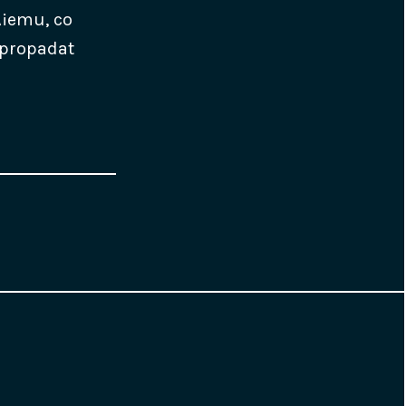
Å¡emu, co
 propadat