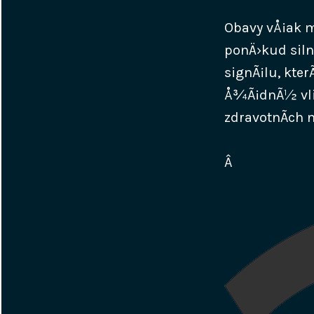
Obavy vÅ¡ak m
ponÄ›kud silnÄ
signÃ¡lu, kte
Å¾Ã¡dnÃ½ vliv
zdravotnÃ­ch 
Â