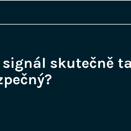
 signál skutečně t
zpečný?