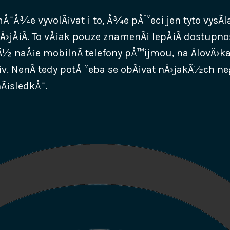
Å¯Å¾e vyvolÃ¡vat i to, Å¾e pÅ™eci jen tyto vysÃ­
›jÅ¡Ã­. To vÅ¡ak pouze znamenÃ¡ lepÅ¡Ã­ dostupnos
rÃ½ naÅ¡e mobilnÃ­ telefony pÅ™ijmou, na ÄlovÄ›k
. NenÃ­ tedy potÅ™eba se obÃ¡vat nÄ›jakÃ½ch ne
nÃ¡sledkÅ¯.