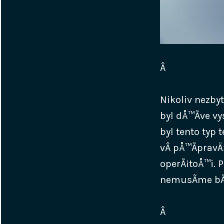
Â
Nikoliv nezbyt
byl dÅ™Ã­ve v
byl tento typ 
vÂ pÅ™Ã­pravÄ
operÃ¡toÅ™i. 
nemusÃ­me bÃ¡
Â