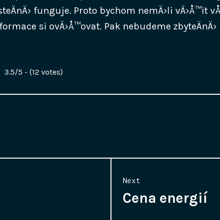
steÄnÄ› funguje. Proto bychom nemÄ›li vÄ›Å™it v
informace si ovÄ›Å™ovat. Pak nebudeme zbyteÄnÄ›
3.5/5 - (12 votes)
Next
Cena energií
Next
post: