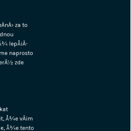
eÄnÄ› za to
ednou
Å¾ lepÅ¡Ã­
sme naprosto
terÃ½ zde
skat
dit, Å¾e vÃ¡m
je, Å¾e tento