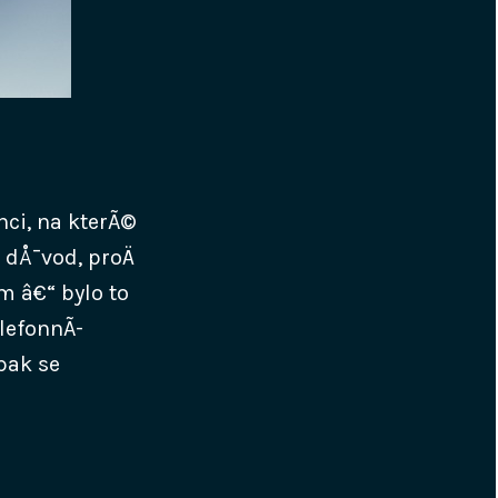
nci, na kterÃ©
© dÅ¯vod, proÄ
m â€“ bylo to
lefonnÃ­
pak se