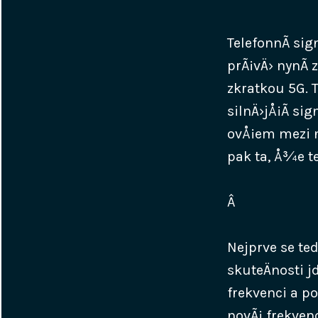
TelefonnÃ­ sig
prÃ¡vÄ› nynÃ­
zkratkou 5G. T
silnÄ›jÅ¡Ã­ si
ovÅ¡em mezi n
pak ta, Å¾e t
Â
Nejprve se ted
skuteÄnosti j
frekvenci a po
novÃ¡ frekven