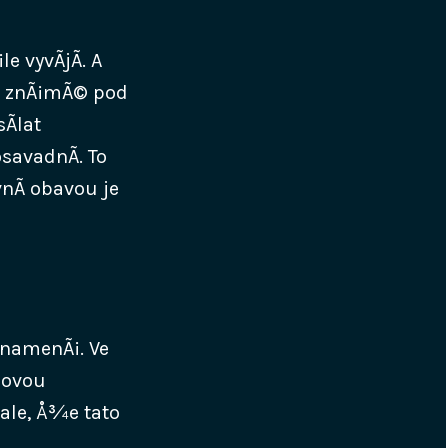
 vyvÃ­jÃ­. A
e, znÃ¡mÃ© pod
Ã­lat
savadnÃ­. To
nÃ­ obavou je
znamenÃ¡. Ve
novou
 ale, Å¾e tato