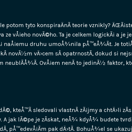
le potom tyto konspiraÄnÃ­ teorie vznikly? ÄŒÃ¡st
ze vÅ¡eho novÃ©ho. Ta je celkem logickÃ¡ a je j
erÃ¡ naÅ¡emu druhu umoÅ¾nila pÅ™eÅ¾Ã­t. Je toti
kÂ novÃ½m vÄ›cem sÂ opatrnostÃ­, dokud si nej
¡m neublÃ­Å¾Ã­. OvÅ¡em nenÃ­ to jedinÃ½ faktor, k
idÃ©, kteÅ™Ã­ sledovali vlastnÃ­ zÃ¡jmy a chtÄ›li zÃ­
y. A jak lÃ©pe je zÃ­skat, neÅ¾ kdyÅ¾ budete tvr
lidÃ­, pÅ™edevÅ¡Ã­m pak dÄ›tÃ­. BohuÅ¾el se ukazu