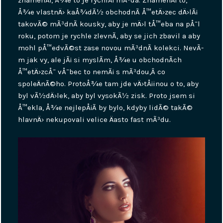
Å¾e vlastnÄ› kaÅ¾dÃ½ obchodnÃ­ Å™etÄ›zec dÄ›lÃ¡
takovÃ© mÃ³dnÃ­ kousky, aby je mÄ›l tÅ™eba na pÅ¯l
roku, potom je rychle zlevnÃ­, aby se jich zbavil a aby
mohl pÅ™edvÃ©st zase novou mÃ³dnÃ­ kolekci. NevÃ­
m jak vy, ale jÃ¡ si myslÃ­m, Å¾e u obchodnÃ­ch
Å™etÄ›zcÅ¯ vÅ¯bec to nemÃ¡ s mÃ³dou,Â co
spoleÄnÃ©ho. ProtoÅ¾e tam jde vÄ›tÅ¡inou o to, aby
byl vÃ½dÄ›lek, aby byl vysokÃ½ zisk. Proto jsem si
Å™ekla, Å¾e nejlepÅ¡Ã­ by bylo, kdyby lidÃ© takÃ©
hlavnÄ› nekupovali velice Äasto fast mÃ³du.