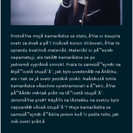
ProtoÅ¾e mojÃ­ kamarÃ¡dce se stalo, Å¾e si koupila
svetr za dvaÂ a pÅ¯l tisÃ­ceÂ korun. Slibovali, Å¾e to
opravdu kvalitnÃ­ materiÃ¡l. MateriÃ¡l si pÅ™esnÄ›
nepamatuji, ale takÃ© kamarÃ¡dce se po
jednomÂ vyprÃ¡nÃ­ smrskl. Prala to samozÅ™ejmÄ› na
ÄtyÅ™icetÂ stupÅˆÅ¯, jak bylo uvedenÃ© na Å¡tÃ­tku,
ale i tak se jÃ­ svetr postÄ›Â zniÄil. NaÅ¡tÄ›stÃ­ tohle
kamarÃ¡dce vÅ¡echno vyreklamovali a Å™ekli, Å¾e
pÅ™Ã­Å¡tÄ› mÄ›laÂ prÃ¡t na tÅ™icetÂ stupÅˆÅ¯.
JenomÅ¾e proÄ? KdyÅ¾ na lÃ­steÄku na svetru bylo
napsanÃ© vÃ­ceÂ stupÅˆÅ¯? Moje kamarÃ¡dka se
samozÅ™ejmÄ› Å™Ã­dila jenom kvÅ¯li podle toho, jak
mÃ¡ svetr prÃ¡t.Â