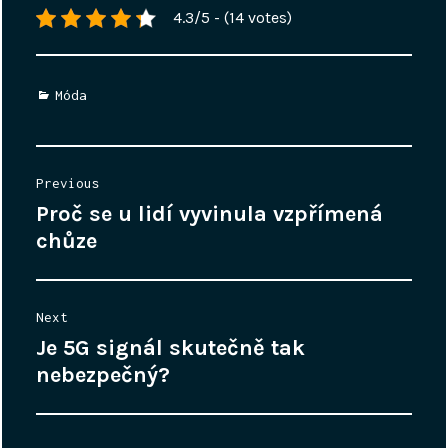
4.3/5 - (14 votes)
Categories
Móda
Navigace
Previous
pro
Proč se u lidí vyvinula vzpřímená
Previous
příspěvek
post:
chůze
Next
Je 5G signál skutečně tak
Next
post:
nebezpečný?