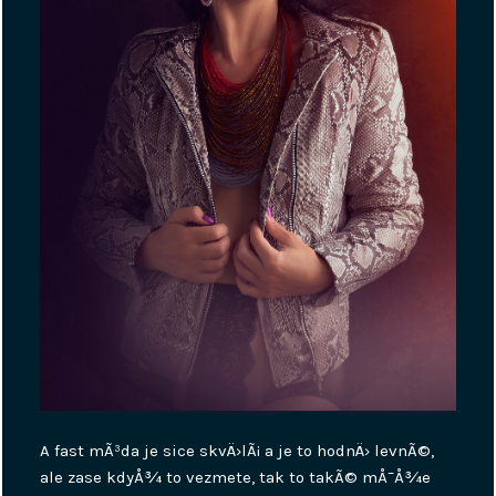
A fast mÃ³da je sice skvÄ›lÃ¡ a je to hodnÄ› levnÃ©,
ale zase kdyÅ¾ to vezmete, tak to takÃ© mÅ¯Å¾e