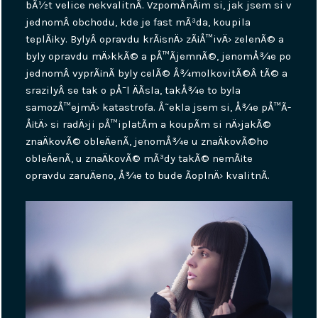
bÃ½t velice nekvalitnÃ­. VzpomÃ­nÃ¡m si, jak jsem si v
jednomÂ obchodu, kde je fast mÃ³da, koupila
teplÃ¡ky. BylyÂ opravdu krÃ¡snÄ› zÃ¡Å™ivÄ› zelenÃ© a
byly opravdu mÄ›kkÃ© a pÅ™Ã­jemnÃ©, jenomÅ¾e po
jednomÂ vyprÃ¡nÃ­ byly celÃ© Å¾molkovitÃ©Â tÃ© a
srazilyÂ se tak o pÅ¯l ÄÃ­sla, takÅ¾e to byla
samozÅ™ejmÄ› katastrofa. Å˜ekla jsem si, Å¾e pÅ™Ã­
Å¡tÄ› si radÄ›ji pÅ™iplatÃ­m a koupÃ­m si nÄ›jakÃ©
znaÄkovÃ© obleÄenÃ­, jenomÅ¾e u znaÄkovÃ©ho
obleÄenÃ­, u znaÄkovÃ© mÃ³dy takÃ© nemÃ¡te
opravdu zaruÄeno, Å¾e to bude ÃºplnÄ› kvalitnÃ­.