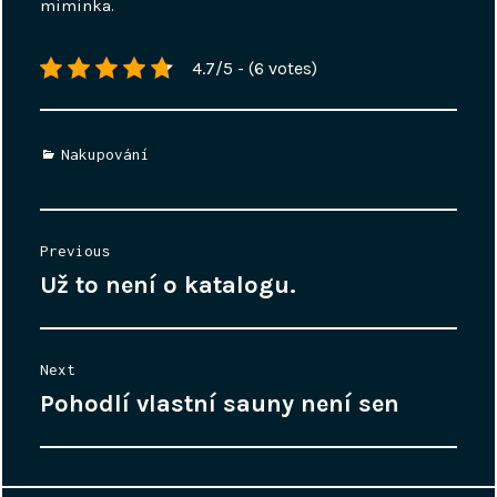
miminka.
4.7/5 - (6 votes)
Categories
Nakupování
Navigace
Previous
pro
Už to není o katalogu.
Previous
příspěvek
post:
Next
Pohodlí vlastní sauny není sen
Next
post: