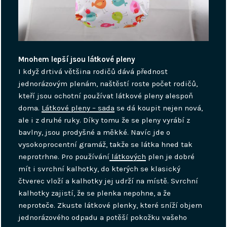
Mnohem lepší jsou látkové pleny
I když drtivá většina rodičů dává přednost
jednorázovým plenám, naštěstí roste počet rodičů,
kteří jsou ochotní používat látkové pleny alespoň
doma.
Látkové pleny – sada
se dá koupit nejen nová,
ale i z druhé ruky. Díky tomu že se pleny vyrábí z
bavlny, jsou prodyšné a měkké. Navíc jde o
vysokoprocentní gramáž, takže se látka hned tak
neprotrhne.
Pro používání
látkových
plen je dobré
mít i svrchní kalhotky, do kterých se klasický
čtverec vloží a kalhotky jej udrží na místě. Svrchní
kalhotky zajistí, že se plenka nepohne, a že
neproteče. Zkuste látkové plenky, které sníží objem
jednorázového odpadu a potěší pokožku vašeho