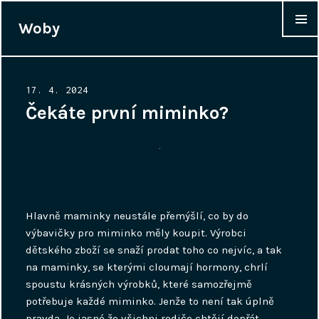
Woby
WIDGET
Posted
17. 4. 2024
on
Čekáte první miminko?
Hlavně maminky neustále přemýšlí, co by do
výbavičky pro miminko měly koupit. Výrobci
dětského zboží se snaží prodat toho co nejvíc, a tak
na maminky, se kterými cloumají hormony, chrlí
spoustu krásných výrobků, které samozřejmě
potřebuje každé miminko. Jenže to není tak úplně
pravda. Je jasné že všichni rodiče chtějí dopřát