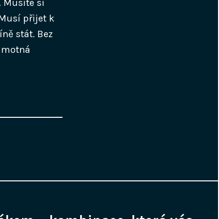
. Musíte si
Musí přijet k
ně stát. Bez
samotná