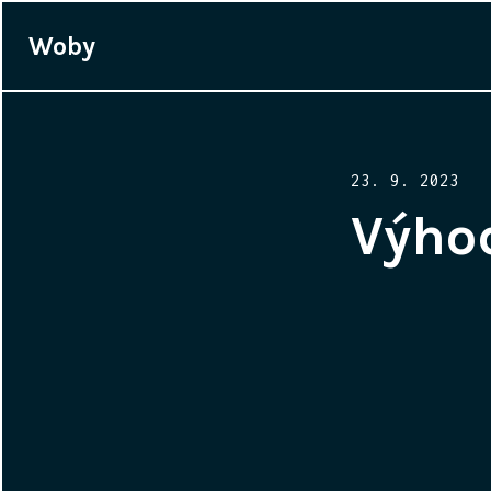
Woby
Posted
23. 9. 2023
on
Výhod