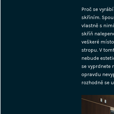
Proč se vyráb
skříním. Spou
vlastně s nimi
skříň nalepeno
veškeré místo
stropu. V tom
nebude esteti
se vyprdnete n
opravdu nevypa
rozhodně se u 