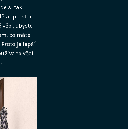
de si tak
dělat prostor
 věci, abyste
tom, co máte
roto je lepší
oužívané věci
u.