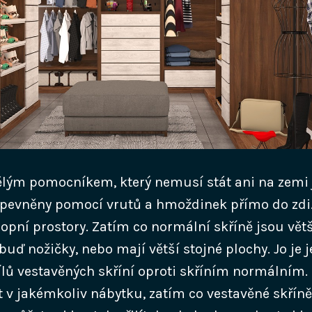
ělým pomocníkem, který nemusí stát ani na zemi
ipevněny pomocí vrutů a hmoždinek přímo do zdi
ropní prostory. Zatím co normální skříně jsou větš
buď nožičky, nebo mají větší stojné plochy. Jo je 
ílů vestavěných skříní oproti skříním normálním.
 v jakémkoliv nábytku, zatím co vestavěné skříně