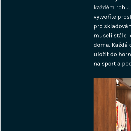
každém rohu. N
vytvoříte pros
pro skladován
museli stále l
doma. Každá d
uložit do hor
na sport a pod