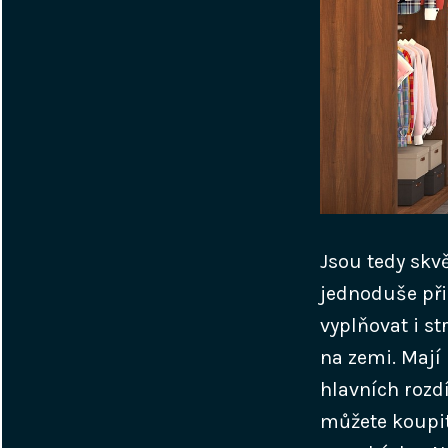
Jsou tedy skv
jednoduše př
vyplňovat i st
na zemi. Mají 
hlavních rozd
můžete koupit