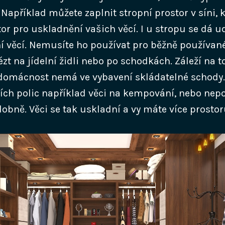
apříklad můžete zaplnit stropní prostor v síni, k
tor pro uskladnění vašich věcí. I u stropu se dá u
í věcí. Nemusíte ho používat pro běžně používané
ézt na jídelní židli nebo po schodkách. Záleží na 
omácnost nemá ve vybavení skládatelné schody. P
ních polic například věci na kempování, nebo nep
obně. Věci se tak uskladní a vy máte více prostor