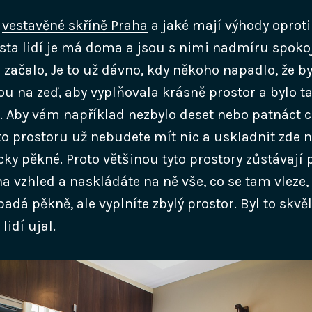
í
vestavěné skříně Praha
a jaké mají výhody oprot
sta lidí je má doma a jsou s nimi nadmíru spokoj
 začalo, Je to už dávno, kdy někoho napadlo, že by
u na zeď, aby vyplňovala krásně prostor a bylo ta
. Aby vám například nezbylo deset nebo patnáct 
to prostoru už nebudete mít nic a uskladnit zde n
cky pěkné. Proto většinou tyto prostory zůstávají
a vzhled a naskládáte na ně vše, co se tam vleze,
dá pěkně, ale vyplníte zbylý prostor. Byl to skvě
lidí ujal.