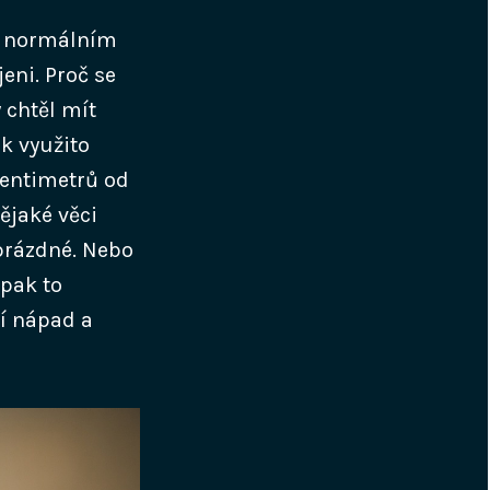
i normálním
eni. Proč se
 chtěl mít
k využito
centimetrů od
ějaké věci
 prázdné. Nebo
 pak to
lí nápad a