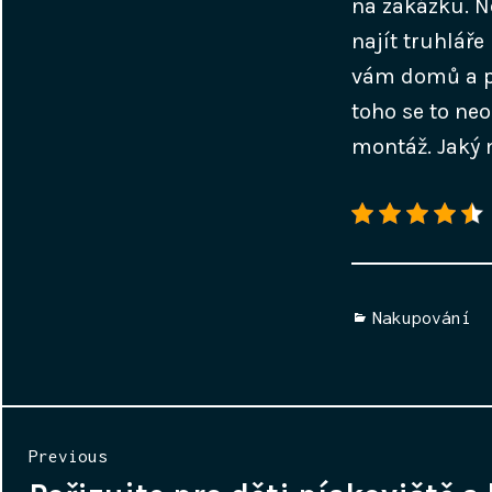
na zakázku. Ne
najít truhláře
vám domů a př
toho se to ne
montáž. Jaký 
Categories
Nakupování
Navigace
Previous
pro