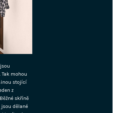
 jsou
. Tak mohou
inou stojící
jeden z
 Běžné skříně
 jsou dělané