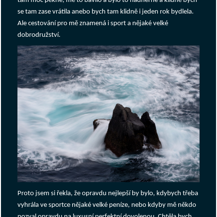
tam moc pěkné, mě to bavilo a bylo to nádherné a klidně bych
se tam zase vrátila anebo bych tam klidně i jeden rok bydlela.
Ale cestování pro mě znamená i sport a nějaké velké
dobrodružství.
Proto jsem si řekla, že opravdu nejlepší by bylo, kdybych třeba
vyhrála ve sportce nějaké velké peníze, nebo kdyby mě někdo
pozval opravdu na luxusní perfektní dovolenou. Chtěla bych