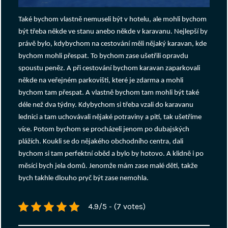
Také bychom vlastně nemuseli být v hotelu, ale mohli bychom
být třeba někde ve stanu anebo někde v karavanu. Nejlepší by
právě bylo, kdybychom na cestování měli nějaký karavan, kde
bychom mohli přespat. To bychom zase ušetřili opravdu
spoustu peněz. A při cestování bychom karavan zaparkovali
někde na veřejném parkovišti, které je zdarma a mohli
bychom tam přespat. A vlastně bychom tam mohli být také
déle než dva týdny. Kdybychom si třeba vzali do karavanu
lednici a tam uchovávali nějaké potraviny a pití, tak ušetříme
více. Potom bychom se procházeli jenom po dubajských
plážích. Koukli se do nějakého obchodního centra, dali
bychom si tam perfektní oběd a bylo by hotovo. A klidně i po
měsíci bych jela domů. Jenomže mám zase malé děti, takže
bych takhle dlouho pryč být zase nemohla.
4.9/5 - (7 votes)