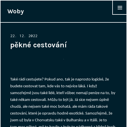
Woby
WIDGET
Posted
22. 12. 2022
on
pěkné cestování
Také rádi cestujete? Pokud ano, tak je naprosto logické, že
budete cestovat tam, kde vás to nejvíce láká. I když
samozřejmě jsou také lidé, kteří vůbec nemají peníze na to, by
také někam cestovali. Můžu to být já. Já sice nejsem úplně
chudá, ale nejsem také moc bohatá, ale mám ráda takové
cestování, které je opravdu hodně exotické. Samozřejmě, že
jsem už byla v Chorvatsku také v Bulharsku a v Itálii. Je to