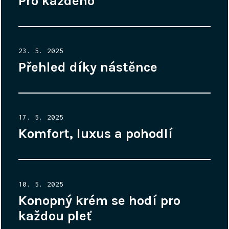
Pro každého
Posted
23. 5. 2025
on
Přehled díky nástěnce
Posted
17. 5. 2025
on
Komfort, luxus a pohodlí
Posted
10. 5. 2025
on
Konopný krém se hodí pro
každou pleť