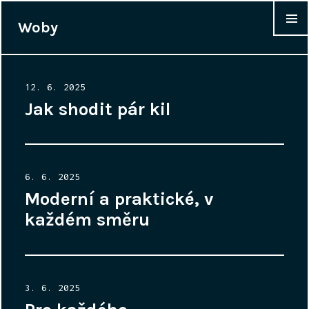
Woby
WIDGET
Posted
12. 6. 2025
on
Jak shodit pár kil
Posted
6. 6. 2025
on
Moderní a praktické, v
každém směru
Posted
3. 6. 2025
on