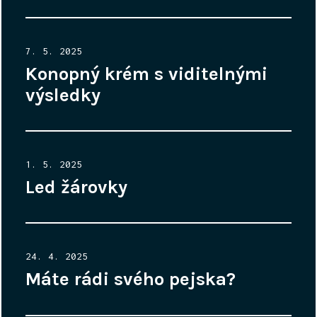
Posted
7. 5. 2025
on
Konopný krém s viditelnými
výsledky
Posted
1. 5. 2025
on
Led žárovky
Posted
24. 4. 2025
on
Máte rádi svého pejska?