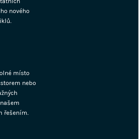
statních
vého nového
klů.
Volné místo
rostorem nebo
růžných
v našem
m řešením.