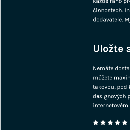
každé ráno pro
činnostech. I
dodavatele. M
Uložte 
Nemáte dostat
můžete maximá
takovou, pod 
designových p
internetovém 