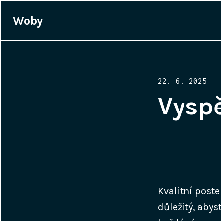
Woby
Posted
22. 6. 2025
on
Vyspě
Kvalitní
poste
důležitý, abys