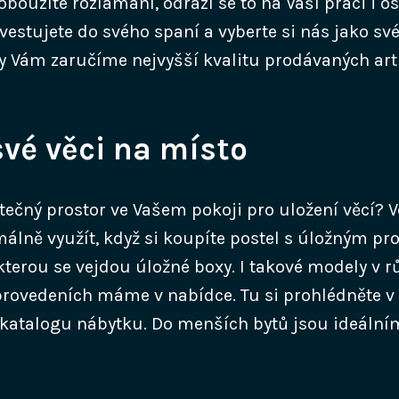
bouzíte rozlámaní, odrazí se to na Vaší práci i o
nvestujete do svého spaní a vyberte si nás jako s
y Vám zaručíme nejvyšší kvalitu prodávaných arti
své věci na místo
ečný prostor ve Vašem pokoji pro uložení věcí? 
lně využít, když si koupíte postel s úložným p
kterou se vejdou úložné boxy. I takové modely v 
rovedeních máme v nabídce. Tu si prohlédněte 
katalogu nábytku. Do menších bytů jsou ideální