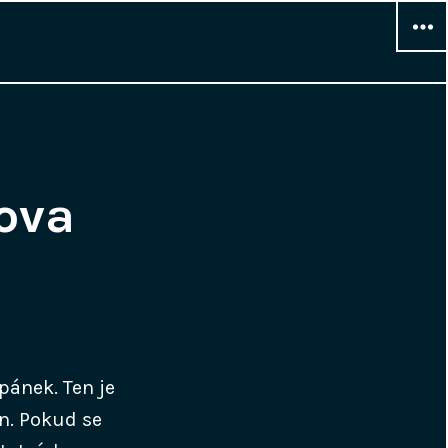
WIDG
ova
pánek. Ten je
en. Pokud se