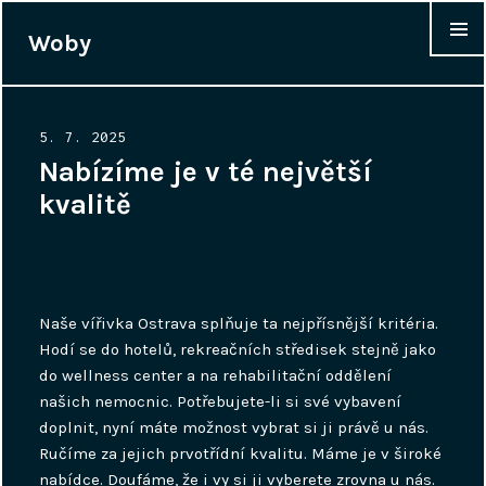
Woby
WIDGET
Posted
5. 7. 2025
on
Nabízíme je v té největší
kvalitě
Naše
vířivka Ostrava
splňuje ta nejpřísnější kritéria.
Hodí se do hotelů, rekreačních středisek stejně jako
do wellness center a na rehabilitační oddělení
našich nemocnic. Potřebujete-li si své vybavení
doplnit, nyní máte možnost vybrat si ji právě u nás.
Ručíme za jejich prvotřídní kvalitu. Máme je v široké
nabídce. Doufáme, že i vy si ji vyberete zrovna u nás.