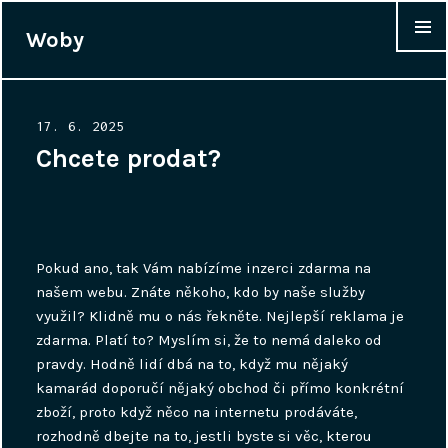
Woby
WIDGET
Posted
17. 6. 2025
on
Chcete prodat?
Pokud ano, tak Vám nabízíme
inzerci zdarma
na
našem webu. Znáte někoho, kdo by naše služby
využil? Klidně mu o nás řekněte. Nejlepší reklama je
zdarma. Platí to? Myslím si, že to nemá daleko od
pravdy. Hodně lidí dbá na to, když mu nějaký
kamarád doporučí nějaký obchod či přímo konkrétní
zboží, proto když něco na internetu prodáváte,
rozhodně dbejte na to, jestli byste si věc, kterou