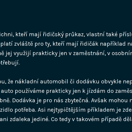
chni, kteří mají řidičský průkaz, vlastní také přís
platí zvláště pro ty, kteří mají řidičák například 
jej využijí prakticky jen v zaměstnání, v osobním
třebují.
dou, že nákladní automobil či dodávku obvykle ne
ž auto používáme prakticky jen k jízdám do zaměs
ně. Dodávka je pro nás zbytečná. Avšak mohou n
ozidlo potřeba. Asi nejtypičtějším příkladem je zde
ani zdaleka jediné. Co tedy v takovém případě děl