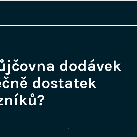
ůjčovna dodávek
ečně dostatek
zníků?