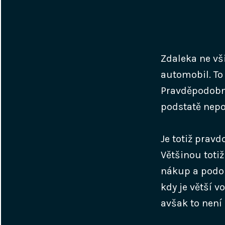
Zdaleka ne vši
automobil. To 
Pravděpodobně 
podstatě nepo
Je totiž prav
Většinou toti
nákup a podob
kdy je větší v
avšak to není 