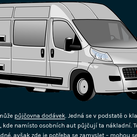
 může
půjčovna dodávek
. Jedná se v podstatě o kl
 kde namísto osobních aut půjčují ta nákladní. 
né, avšak zde je potřeba se zamyslet – mohou se