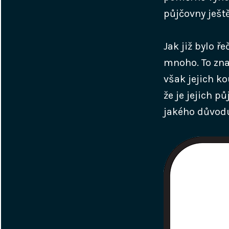
půjčovny ješt
Jak již bylo ř
mnoho. To zna
však jejich ko
že je jejich 
jakého důvod