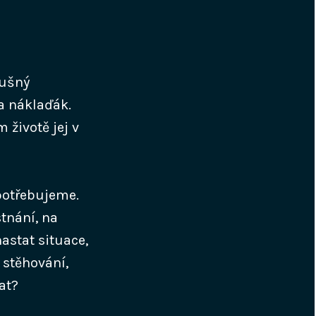
lušný
na náklaďák.
 životě jej v
potřebujeme.
tnání, na
astat situace,
 stěhování,
at?