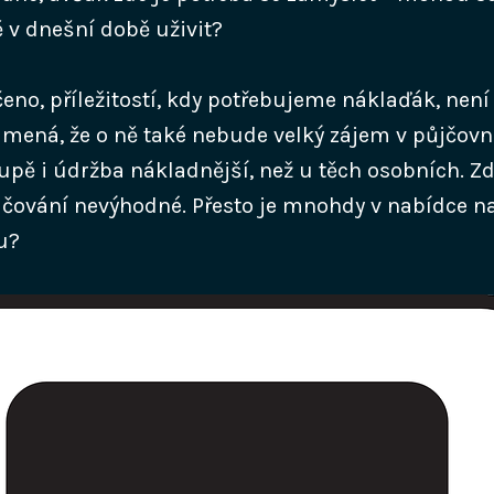
ě v dnešní době uživit?
ečeno, příležitostí, kdy potřebujeme náklaďák, není
mená, že o ně také nebude velký zájem v půjčovně
upě i údržba nákladnější, než u těch osobních. Zd
půjčování nevýhodné. Přesto je mnohdy v nabídce n
u?