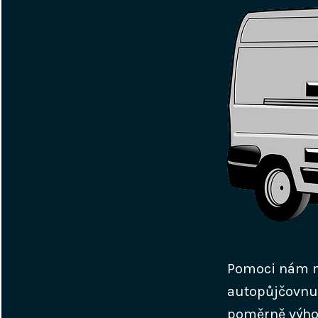
Pomoci nám
autopůjčovnu,
poměrně výhod