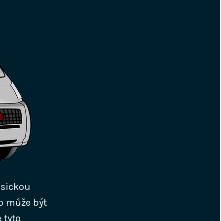
asickou
To může být
 tyto