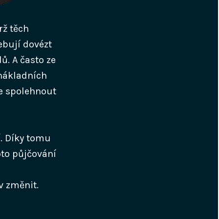
rž těch
ebují dovézt
ů. A často ze
 nákladních
se spolehnout
í. Díky tomu
oto půjčování
v změnit.