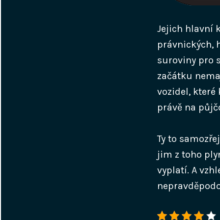
Jejich hlavní 
právnických, h
suroviny pro 
začátku nemají
vozidel, které
právě na půjč
Ty to samozře
jim z toho ply
vyplatí. A vz
nepravděpodob