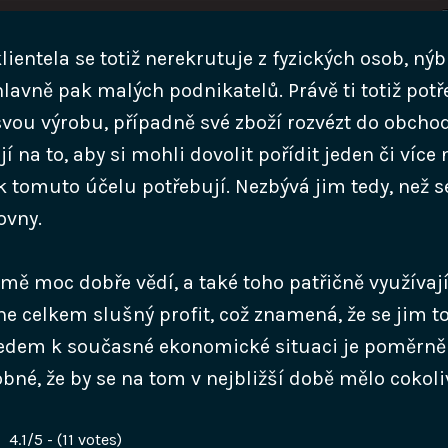
klientela se totiž nerekrutuje z fyzických osob, nýb
lavně pak malých podnikatelů. Právě ti totiž potř
svou výrobu, případně své zboží rozvézt do obchod
 na to, aby si mohli dovolit pořídit jeden či více
 k tomuto účelu potřebují. Nezbývá jim tedy, než 
ovny.
jmě moc dobře vědí, a také toho patřičně využívaj
ne celkem slušný profit, což znamená, že se jim t
hledem k současné ekonomické situaci je poměrně
né, že by se na tom v nejbližší době mělo cokoli
4.1/5 - (11 votes)