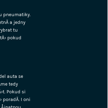
ru pneumatiky.
tnÃ­ a jedny
vybrat tu
¡tÄ› pokud
el auta se
Ã­me tedy
›t. Pokud si
poradÃ­. I oni
­ Å¡patnou