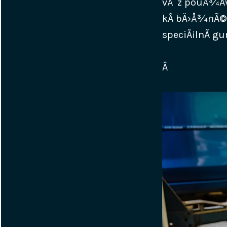
vÅ¯z pouÅ¾Ã­v
kÂ bÄ›Å¾nÃ©m
speciÃ¡lnÃ­ gu
Â