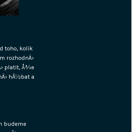
d toho, kolik
om rozhodnÄ›
› platit, Å¾e
lnÄ› hÃ½bat a
em budeme