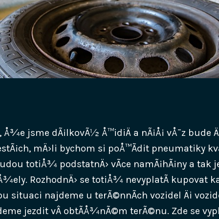
, Å¾e jsme dÃ¡lkovÃ½ Å™idiÄ a nÃ¡Å¡ vÅ¯z bude Ä
tÃ¡ch, mÄ›li bychom si poÅ™Ã­dit pneumatiky kval
 Budou totiÅ¾ podstatnÄ› vÃ­ce namÃ¡hÃ¡ny a tak j
rÅ¾ely. RozhodnÄ› se totiÅ¾ nevyplatÃ­ kupovat
ou situaci najdeme u terÃ©nnÃ­ch vozidel Äi vozide
eme jezdit vÂ obtÃ­Å¾nÃ©m terÃ©nu. Zde se vypl