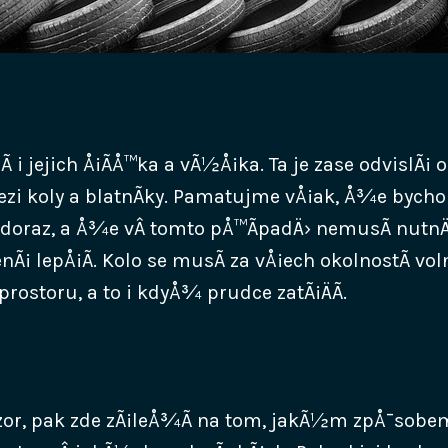
Ã­ i jejich Å¡Ã­Å™ka a vÃ½Å¡ka. Ta je zase odvislÃ¡ o
ezi koly a blatnÃ­ky. Pamatujme vÅ¡ak, Å¾e bych
nadoraz, a Å¾e vÂ tomto pÅ™Ã­padÄ› nemusÃ­ nutnÄ
nÃ¡ lepÅ¡Ã­. Kolo se musÃ­ za vÅ¡ech okolnostÃ­ vo
prostoru, a to i kdyÅ¾ prudce zatÃ¡ÄÃ­.
vzor, pak zde zÃ¡leÅ¾Ã­ na tom, jakÃ½m zpÅ¯sob