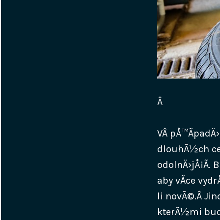
Â
VÂ pÅ™Ã­padÄ›
dlouhÃ½ch ces
odolnÄ›jÅ¡Ã­.
aby vÃ­ce vyd
li novÃ©.Â
Jin
kterÃ½mi bud