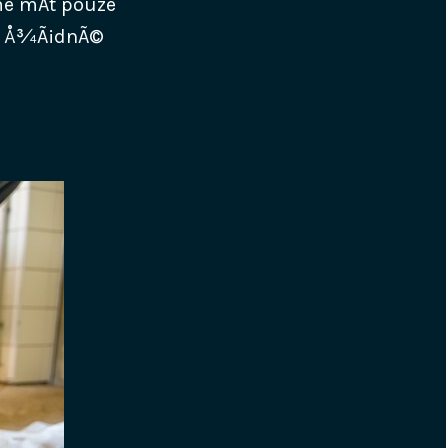
e mÃ­t pouze
a Å¾Ã¡dnÃ©