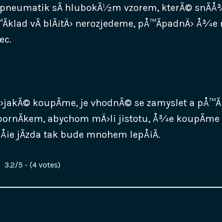
 pneumatik sÂ hlubokÃ½m vzorem, kterÃ© snÃ­Å¾Ã
Ã­klad vÂ blÃ¡tÄ› nerozjedeme, pÅ™Ã­padnÄ› Å¾e
ec.
jakÃ© koupÃ­me, je vhodnÃ© se zamyslet a pÅ™Ã­
bornÃ­kem, abychom mÄ›li jistotu, Å¾e koupÃ­me 
Å¡e jÃ­zda tak bude mnohem lepÅ¡Ã­.
3.2/5 - (4 votes)