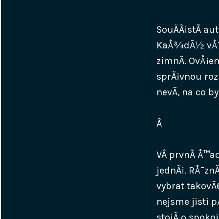
SouÄÃ¡stÃ­ au
KaÅ¾dÃ½ vÅ¯z 
zimnÃ­. OvÅ¡em
sprÃ¡vnou roz
nevÃ­, na co b
Â
VÂ prvnÃ­ Å™a
jednÃ¡. RÅ¯zn
vybrat takovÃ
nejsme jisti 
stojÃ­ o spok