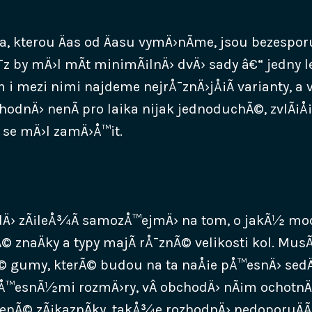
ta, kterou Äas od Äasu vymÄ›nÃ­me, jsou bezespo
by mÄ›l mÃ­t minimÃ¡lnÄ› dvÄ› sady â€“ jedny le
 i mezi nimi najdeme nejrÅ¯znÄ›jÅ¡Ã­ varianty, a 
hodnÄ› nenÃ­ pro laika nijak jednoduchÃ©, zvlÃ¡Å
y se mÄ›l zamÄ›Å™it.
dÄ› zÃ¡leÅ¾Ã­ samozÅ™ejmÄ› na tom, o jakÃ½ mod
Ã© znaÄky a typy majÃ­ rÅ¯znÃ© velikosti kol. Mus
© gumy, kterÃ© budou na ta naÅ¡e pÅ™esnÄ› sedÄ
pÅ™esnÃ½mi rozmÄ›ry, vÂ obchodÄ› nÃ¡m ochotnÄ› 
ojenÃ© zÃ¡kaznÃ­ky, takÅ¾e rozhodnÄ› nedoporuÄÃ