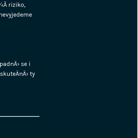
­ riziko,
 nevyjedeme
padnÄ› se i
skuteÄnÄ› ty