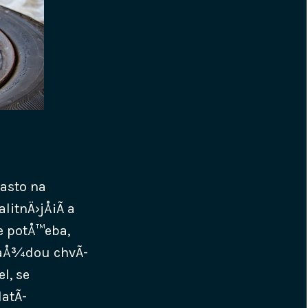
asto na
itnÄ›jÅ¡Ã­ a
e potÅ™eba,
 kaÅ¾dou chvÃ­
l, se
atÃ­