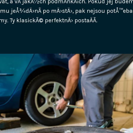
at, a vÂ jakÃ½ch podmÃ­nkÃ¡ch. Pokud jej budem
u jeÅ¾dÄ›nÃ­ po mÄ›stÄ›, pak nejsou potÅ™eb
my. Ty klasickÃ© perfektnÄ› postaÄÃ­.