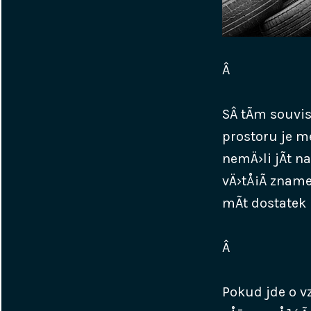
Â
SÂ tÃ­m souvis
prostoru je m
nemÄ›li jÃ­t 
vÄ›tÅ¡Ã­ zname
mÃ­t dostatek 
Â
Pokud jde o 