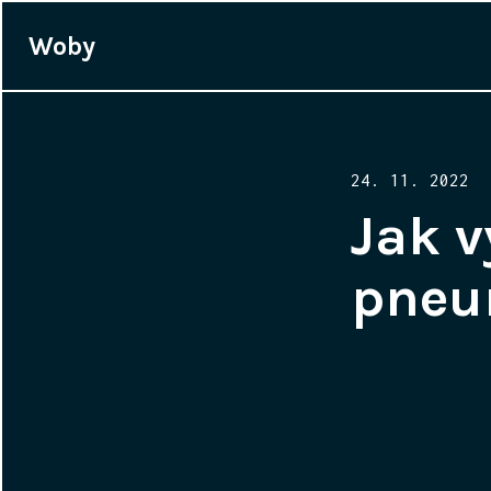
Woby
Posted
24. 11. 2022
on
Jak v
pneu