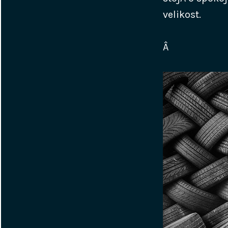
velikost.
Â