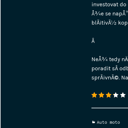
investovat do
Å¾e se napÅ™
blÃ¡tivÃ½ kop
Â
NeÅ¾ tedy nÄ›
poradit sÂ od
sprÃ¡vnÃ©. Na
Categories
Auto moto