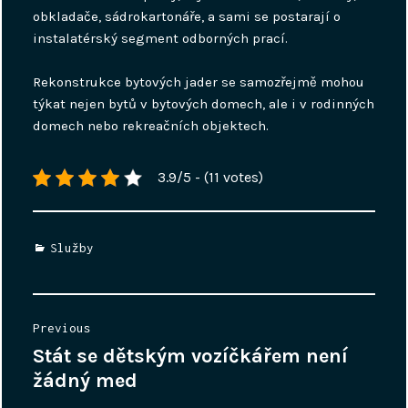
obkladače, sádrokartonáře, a sami se postarají o
instalatérský segment odborných prací.
Rekonstrukce bytových jader se samozřejmě mohou
týkat nejen bytů v bytových domech, ale i v rodinných
domech nebo rekreačních objektech.
3.9/5 - (11 votes)
Categories
Služby
Navigace
Previous
pro
Stát se dětským vozíčkářem není
Previous
příspěvek
post:
žádný med