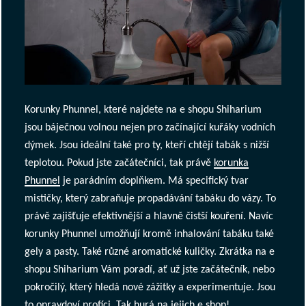
Korunky Phunnel, které najdete na e shopu Shiharium
jsou báječnou volnou nejen pro začínající kuřáky vodních
dýmek. Jsou ideální také pro ty, kteří chtějí tabák s nižší
teplotou. Pokud jste začátečníci, tak právě
korunka
Phunnel
je parádním doplňkem. Má specifický tvar
mističky, který zabraňuje propadávání tabáku do vázy. To
právě zajišťuje efektivnější a hlavně čistší kouření. Navíc
korunky Phunnel umožňují kromě inhalování tabáku také
gely a pasty. Také různé aromatické kuličky. Zkrátka na e
shopu Shiharium Vám poradí, ať už jste začátečník, nebo
pokročilý, který hledá nové zážitky a experimentuje. Jsou
to opravdoví profíci. Tak hurá na jejich e shop!