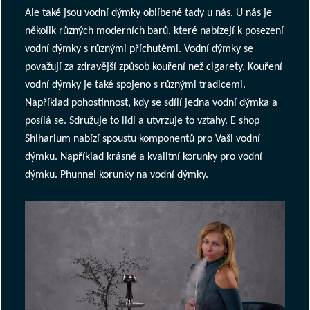
Ale také jsou vodní dýmky oblíbené tady u nás. U nás je
několik různých moderních barů, které nabízejí k posezení
vodní dýmky s různými příchutěmi. Vodní dýmky se
považují za zdravější způsob kouření než cigarety. Kouření
vodní dýmky je také spojeno s různými tradicemi.
Například pohostinnost, kdy se sdílí jedna vodní dýmka a
posílá se. Sdružuje to lidi a utvrzuje to vztahy. E shop
Shiharium nabízí spoustu komponentů pro Vaši vodní
dýmku. Například krásné a kvalitní korunky pro vodní
dýmku. Phunnel korunky na vodní dýmky.