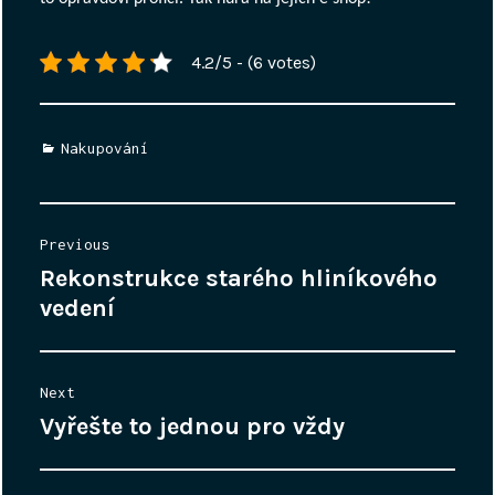
4.2/5 - (6 votes)
Categories
Nakupování
Navigace
Previous
pro
Rekonstrukce starého hliníkového
Previous
příspěvek
post:
vedení
Next
Vyřešte to jednou pro vždy
Next
post: