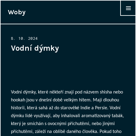
Woby
WIDGET
Posted
8. 10. 2024
on
Vodní dýmky
Vodní dýmky, které někteří znají pod názvem shisha nebo
hookah jsou v dnešní době velkým hitem. Mají dlouhou
historii, která sahá až do starověké Indie a Persie. Vodní
dýmku lidé využívají, aby inhalovali aromatizovaný tabák,
který je smíchán s ovocnými příchutěmi, nebo jinými
příchutěmi, záleží na oblibě daného člověka. Pokud toho