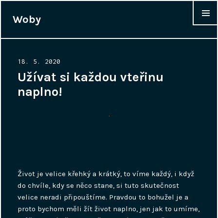
Woby
WIDGET
Posted
18. 5. 2020
on
Užívat si každou vteřinu
naplno!
Život je velice křehký a krátký, to víme každý, i když
do chvíle, kdy se něco stane, si tuto skutečnost
velice neradi připouštíme. Pravdou to bohužel je a
proto bychom měli žít život naplno, jen jak to umíme,