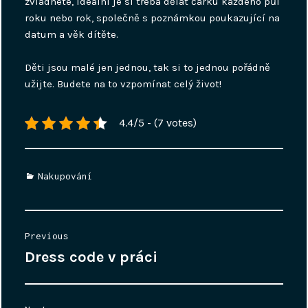
zvládnete, ideální je si třeba dělat čárku každého půl
roku nebo rok, společně s poznámkou poukazující na
datum a věk dítěte.
Děti jsou malé jen jednou, tak si to jednou pořádně
užijte. Budete na to vzpomínat celý život!
4.4/5 - (7 votes)
Categories
Nakupování
Navigace
Previous
pro
Dress code v práci
Previous
příspěvek
post: