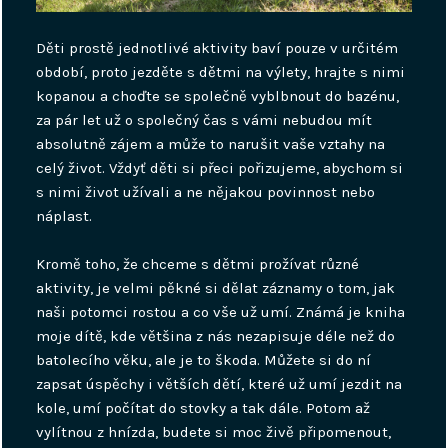
Děti prostě jednotlivé aktivity baví pouze v určitém
období, proto jezděte s dětmi na výlety, hrajte s nimi
kopanou a choďte se společně vyblbnout do bazénu,
za pár let už o společný čas s vámi nebudou mít
absolutně zájem a může to narušit vaše vztahy na
celý život. Vždyť děti si přeci pořizujeme, abychom si
s nimi život užívali a ne nějakou povinnost nebo
náplast.
Kromě toho, že chceme s dětmi prožívat různé
aktivity, je velmi pěkné si dělat záznamy o tom, jak
naši potomci rostou a co vše už umí. Známá je kniha
moje dítě, kde většina z nás nezapisuje déle než do
batolecího věku, ale je to škoda. Můžete si do ní
zapsat úspěchy i větších dětí, které už umí jezdit na
kole, umí počítat do stovky a tak dále. Potom až
vylítnou z hnízda, budete si moc živě připomenout,