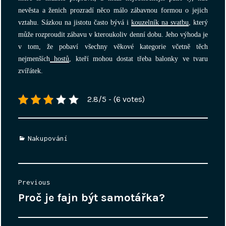
nevěsta a ženich prozradí něco málo zábavnou formou o jejich
vztahu. Sázkou na jistotu často bývá i
kouzelník na svatbu
, který
může rozproudit zábavu v kteroukoliv denní dobu. Jeho výhoda je
v tom, že pobaví všechny věkové kategorie včetně těch
nejmenších
hostů
, kteří mohou dostat třeba balonky ve tvaru
zvířátek.
2.8/5 - (6 votes)
Categories
Nakupování
Navigace
Previous
pro
Proč je fajn být samotářka?
Previous
příspěvek
post: