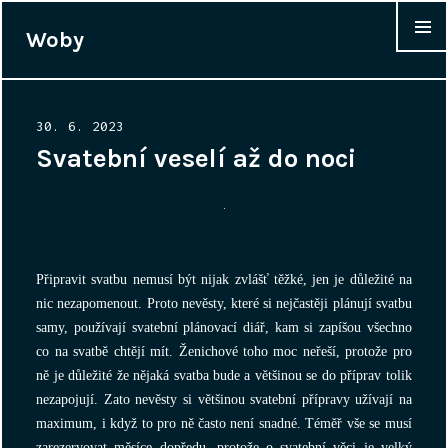
Woby
WIDGET
Posted
30. 6. 2023
on
Svatební veselí až do noci
Připravit svatbu nemusí být nijak zvlášť těžké, jen je důležité na
nic nezapomenout. Proto nevěsty, které si nejčastěji plánují svatbu
samy, používají svatební plánovací diář, kam si zapíšou všechno
co na svatbě chtějí mít. Ženichové toho moc neřeší, protože pro
ně je důležité že nějaká svatba bude a většinou se do příprav tolik
nezapojují. Zato nevěsty si většinou svatební přípravy užívají na
maximum, i když to pro ně často není snadné. Téměř vše se musí
zarezervovat měsíce dopředu, protože o svatební věci je velký