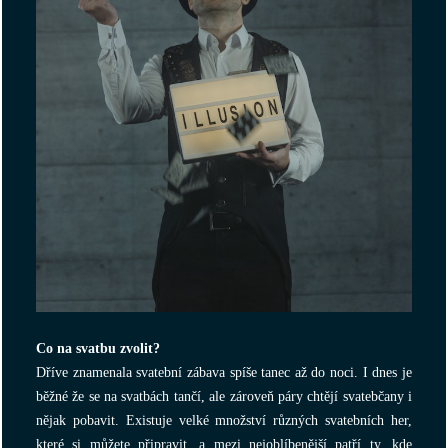
Co na svatbu zvolit?
Dříve znamenala svatební zábava spíše tanec až do noci. I dnes je
běžné že se na svatbách tančí, ale zároveň páry chtějí svatebčany i
nějak pobavit. Existuje velké množství různých svatebních her,
které si můžete připravit, a mezi nejoblíbenější patří ty, kde