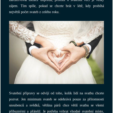
zájem. Tím spíše, pokud se chcete brát v létě, kdy probíhá
největší počet svateb z celého roku.
Svatební přípravy se odvíjí od toho, kolik lidí na svatbu chcete
pozvat. Jen minimum svateb se odehrává pouze za přítomnosti
snoubenců a svědků, většina párů chce větší svatbu se všemi
příbuznými a přátelil. Je potřeba vybrat vhodné svatební místo,