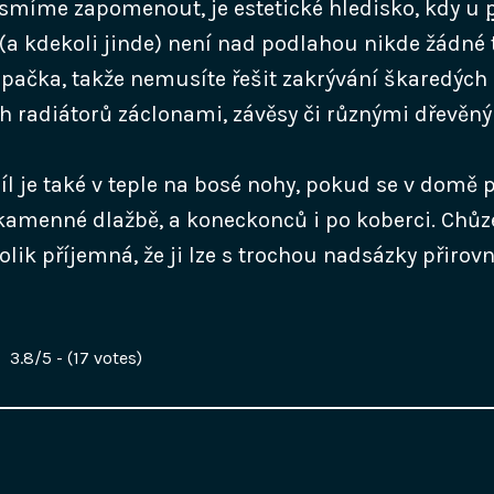
smíme zapomenout, je estetické hledisko, kdy u
(a kdekoli jinde) není nad podlahou nikde žádné 
upačka, takže nemusíte řešit zakrývání škaredých
ch radiátorů záclonami, závěsy či různými dřevěný
íl je také v teple na bosé nohy, pokud se v domě 
kamenné dlažbě, a koneckonců i po koberci. Chůz
olik příjemná, že ji lze s trochou nadsázky přirovn
3.8/5 - (17 votes)