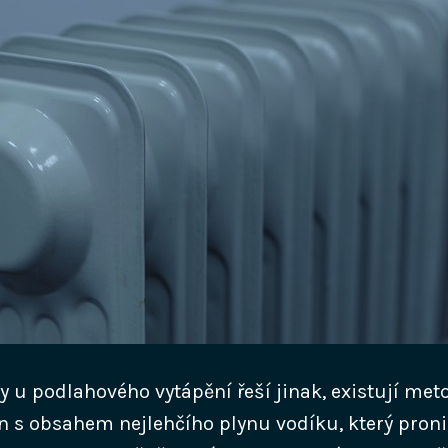
y u podlahového vytápění řeší jinak, existují met
n s obsahem nejlehčího plynu vodíku, který proni