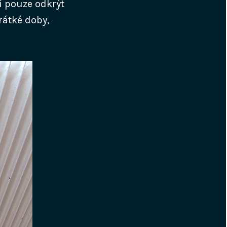
í pouze odkrýt
rátké doby,