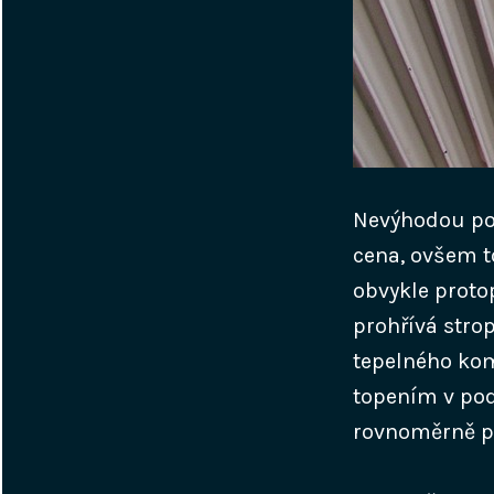
Nevýhodou pod
cena, ovšem to
obvykle protop
prohřívá strop
tepelného komf
topením v pod
rovnoměrně po