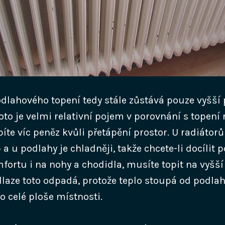
lahového topení tedy stále zůstává pouze vyšší 
to je velmi relativní pojem v porovnání s topení 
íte víc peněz kvůli přetápění prostor. U radiátorů 
 a u podlahy je chladněji, takže chcete-li docílit
ortu i na nohy a chodidla, musíte topit na vyšší 
laze toto odpadá, protože teplo stoupá od podlah
 celé ploše místnosti.