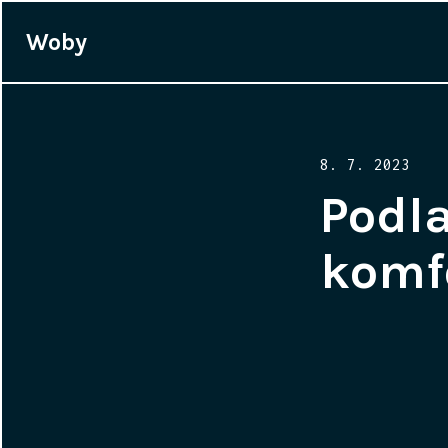
Woby
Posted
8. 7. 2023
on
Podla
komfo