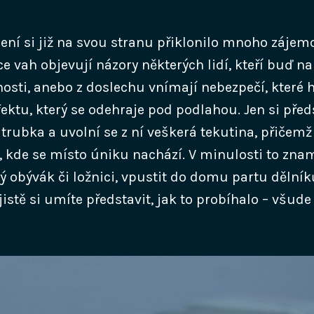
ní si již na svou stranu přiklonilo mnoho zájemců
 vah objevují názory některých lidí, kteří buď na
osti, anebo z doslechu vnímají nebezpečí, které h
ektu, který se odehraje pod podlahou. Jen si před
trubka a uvolní se z ní veškerá tekutina, přičem
, kde se místo úniku nachází. V minulosti to zna
ý obývák či ložnici, vpustit do domu partu dělník
jistě si umíte představit, jak to probíhalo – všude