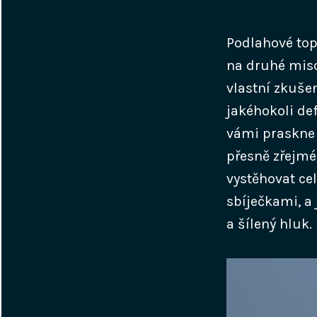
Podlahové tope
na druhé misce
vlastní zkušen
jakéhokoli def
vámi praskne 
přesně zřejmé
vystěhovat cel
sbíječkami, a 
a šílený hluk.