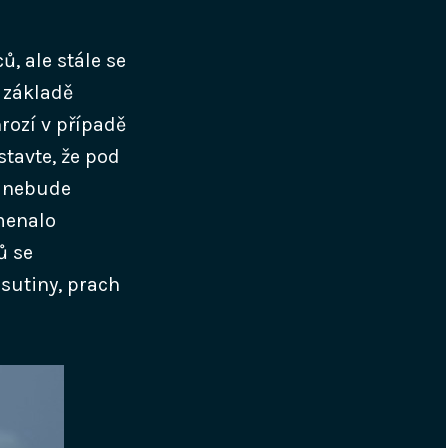
, ale stále se
 základě
rozí v případě
stavte, že pod
ž nebude
menalo
ů se
 sutiny, prach