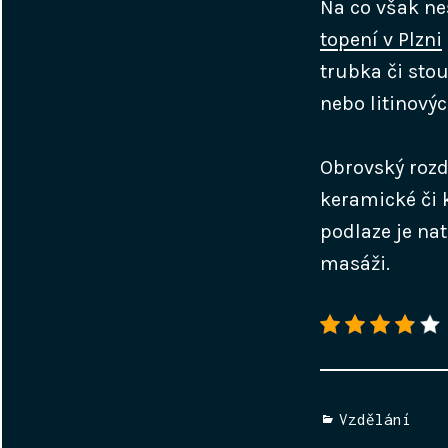
Na co však ne
topení v Plzni
trubka či sto
nebo litinový
Obrovský rozd
keramické či 
podlaze je nat
masáži.
Categories
Vzdělání