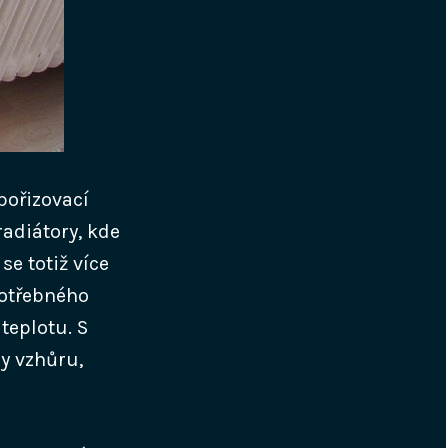
pořizovací
radiátory, kde
se totiž více
 potřebného
teplotu. S
y vzhůru,