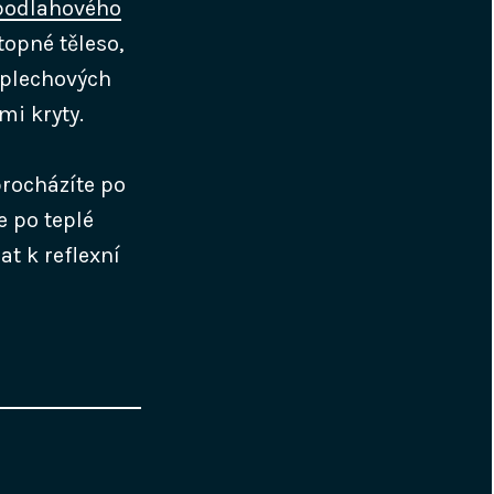
podlahového
topné těleso,
 plechových
mi kryty.
procházíte po
e po teplé
at k reflexní