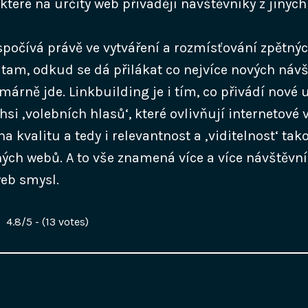
které na určitý web přivádějí návštěvníky z jinýc
spočívá právě ve vytváření a rozmísťování zpětný
 tam, odkud se dá přilákat co nejvíce nových návš
imárně jde. Linkbuilding je i tím, co přivádí nové u
si ‚volebních hlasů‘, které ovlivňují internetové
na kvalitu a tedy i relevantnost a ‚viditelnost‘ tak
ých webů. A to vše znamená více a více návštěvní
eb smysl.
4.8/5 - (13 votes)