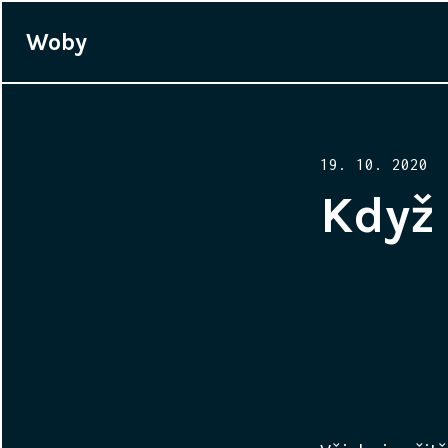
Woby
Posted
19. 10. 2020
on
Když 