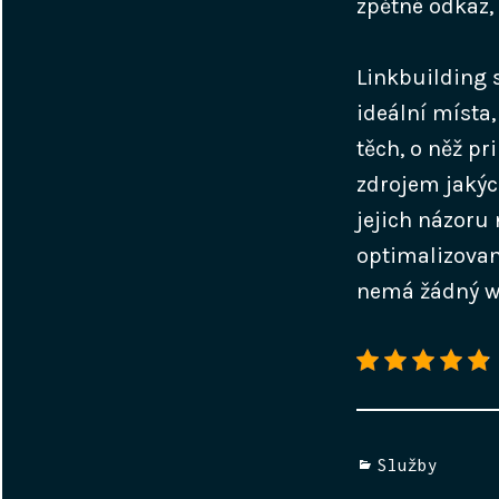
zpětné odkaz, 
Linkbuilding 
ideální místa,
těch, o něž pr
zdrojem jakých
jejich názoru 
optimalizovan
nemá žádný w
Categories
Služby