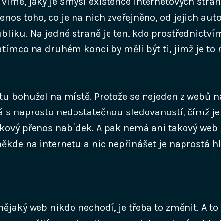
 víme, jaký je smysl existence internetových stráne
nos toho, co je na nich zveřejněno, od jejich auto
bliku. Na jedné straně je ten, kdo prostřednictv
atímco na druhém konci by měli být ti, jimž je to
e tu bohužel na místě. Protože se nejeden z webů n
á s naprosto nedostatečnou sledovaností, čímž je
ový přenos nabídek. A pak nemá ani takový web 
někde na internetu a nic nepřinášet je naprostá h
nějaký web nikdo nechodí, je třeba to změnit. A to