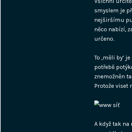
Všichni určitě
smyslem je pře
nejširšímu pu
něco nabízí, z
určeno.
To ‚měli by‘ j
potřebě potýk
znemožněn tak
Protože viset 
A když tak na 