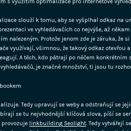
om s využitím optimalizace pro internetové vyhle
lizace slouží k tomu, aby se vyšplhal odkaz na u
prezentaci ve vyhledávačích co nejvýše, až někam
ím nalezeným. Protože jenom zde je záruka, že si 
ače využívají, všimnou, že takový odkaz otevřou a
eagují. A těch, kdo pátrají po něčem konkrétním
vyhledávačů, je značné množství, ti jsou tu rozhod
alizuje. Tedy upravují se weby a odstraňují se jej
bírají se tu nejvhodnější klíčová slova, píší se se
e provozuje
linkbuilding Seolight
. Tedy vytvářejí 