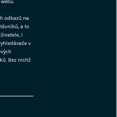
h webů.
ch odkazů na
těvníků, a to
živatele, i
 vyhledávače v
ových
ků. Bez nichž