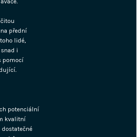
dávače.
rčitou
 na přední
toho lidé,
 snad i
 s pomocí
ující.
ich potenciální
m kvalitní
se dostatečné