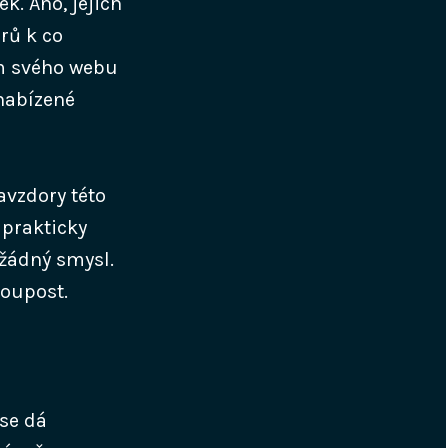
k. Ano, jejich
rů k co
ím svého webu
 nabízené
avzdory této
 prakticky
žádný smysl.
loupost.
 se dá