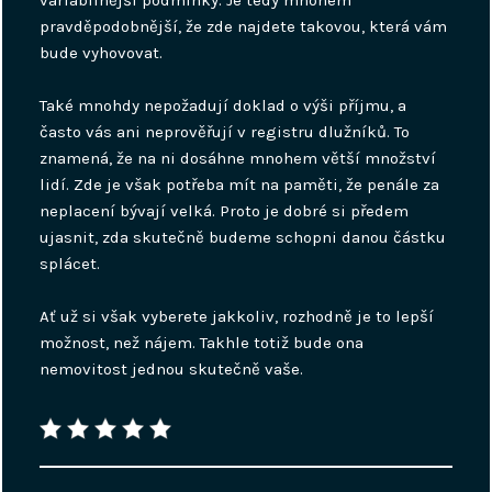
variabilnější podmínky. Je tedy mnohem
pravděpodobnější, že zde najdete takovou, která vám
bude vyhovovat.
Také mnohdy nepožadují doklad o výši příjmu, a
často vás ani neprověřují v registru dlužníků. To
znamená, že na ni dosáhne mnohem větší množství
lidí. Zde je však potřeba mít na paměti, že penále za
neplacení bývají velká. Proto je dobré si předem
ujasnit, zda skutečně budeme schopni danou částku
splácet.
Ať už si však vyberete jakkoliv, rozhodně je to lepší
možnost, než nájem. Takhle totiž bude ona
nemovitost jednou skutečně vaše.