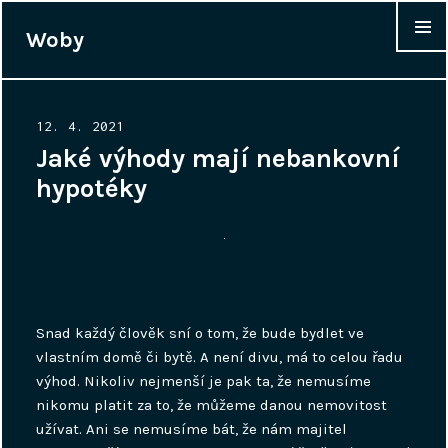
Woby
WIDGET
Posted
12. 4. 2021
on
Jaké výhody mají nebankovní
hypotéky
Snad každý člověk sní o tom, že bude bydlet ve
vlastním domě či bytě. A není divu, má to celou řadu
výhod. Nikoliv nejmenší je pak ta, že nemusíme
nikomu platit za to, že můžeme danou nemovitost
užívat. Ani se nemusíme bát, že nám majitel