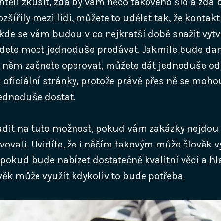
těli zkusit, zda by vám něco takového šlo a zda b
ozšířily mezi lidi, můžete to udělat tak, že kontak
 kde se vám budou v co nejkratší době snažit vytv
udete moct jednoduše prodávat.
Jakmile bude da
a něm začnete operovat, můžete dát jednoduše o
 oficiální stránky, protože právě přes ně se moho
jednoduše dostat.
sadit na tuto možnost, pokud vám zakázky nejdou 
avovali. Uvidíte, že i něčím takovým může člověk v
 pokud bude nabízet dostatečně kvalitní věci a hl
ověk může využít kdykoliv to bude potřeba.