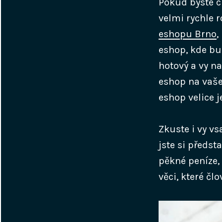
Pokud byste ch
velmi rychle r
eshopu Brno
,
eshop, kde b
hotový a vy n
eshop na vaše
eshop velice 
Zkuste i vy v
jste si předst
pěkné peníze,
věci, které čl