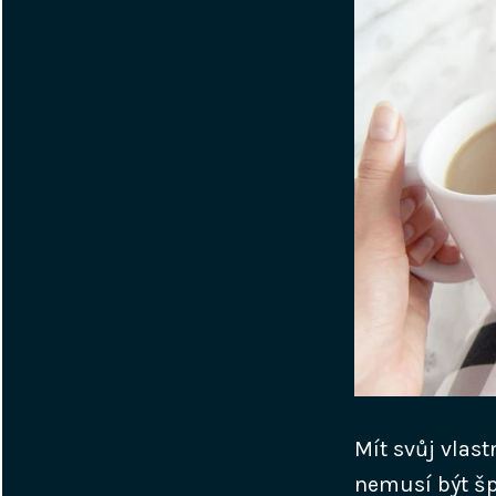
Mít svůj vlas
nemusí být špa