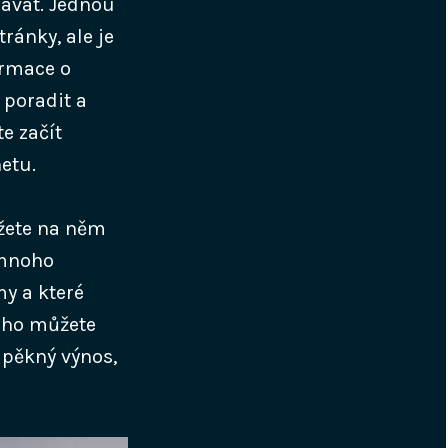
dávat. Jednou
ránky, ale je
ormace o
 poradit a
e začít
etu.
žete na něm
 mnoho
my a které
ého můžete
 pěkný výnos,