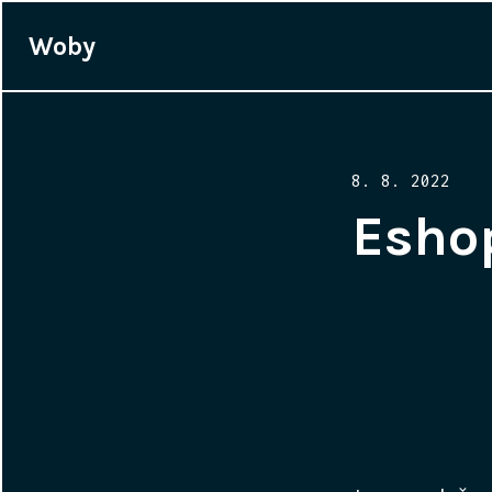
Woby
Posted
8. 8. 2022
on
Esho