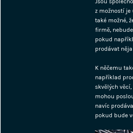
Jsou společnos
z možností je
také možné, ž
firmě, nebude 
pokud napříkl
prodávat něja
K něčemu tako
například pro
skvělých věcí
mohou poslouž
navíc prodáva
pokud bude ve