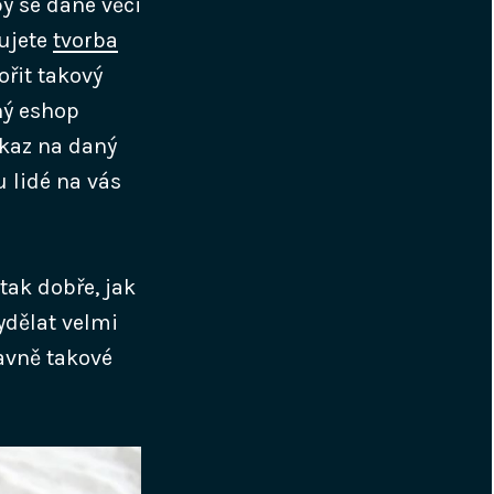
y se dané věci
tujete
tvorba
ořit takový
ný eshop
dkaz na daný
u lidé na vás
tak dobře, jak
ydělat velmi
avně takové