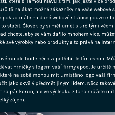
ti, které si lámou hlavu s tím, jak ještě více pro
 určitě nalákat možné zákazníky na vaše webové st
e pokud máte na dané webové stránce pouze inf
to stačit.
Člověk by si měl umět s určitými věcmi
ad chcete, aby se vám dařilo mnohem více, můžet
ké své výrobky nebo produkty a to právě na intern
vému ale bude něco zapotřebí. Je tím eshop. Mů
dávat hrníčky s logem vaší firmy apod. Je určitě
, které na sobě mohou mít umístěno logo vaší fir
it jako skvělý předmět jiným lidem.
Něco takov
t za pár korun, ale ve výsledku z toho můžete mít
lký zájem.