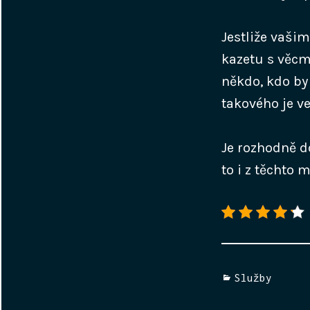
Jestliže vaši
kazetu s věcmi
někdo, kdo by
takového je v
Je rozhodně d
to i z těchto m
Categories
Služby