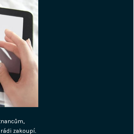
stnancům,
 rádi zakoupí.