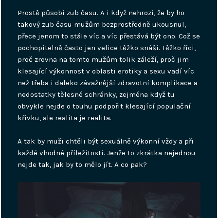
Prostě působí zub času. A i když nehrozí, že by ho
takový zub času mužům bezprostředně ukousnul,
přece jenom to stále víc a víc přestává být ono. Což se
pochopitelně často jen velice těžko snáší. Těžko říci,
proč zrovna na tomto mužům tolik záleží, proč jim
klesající výkonnost v oblasti erotiky a sexu vadí víc
než třeba i daleko závažnější zdravotní komplikace a
nedostatky tělesné schránky, zejména když tu
obvykle nejde o touhu podpořit klesající populační
křivku, ale realita je realita.
A tak by muži chtěli být sexuálně výkonní vždy a při
každé vhodné příležitosti. Jenže to zkrátka nejednou
nejde tak, jak by to mělo jít. A co pak?