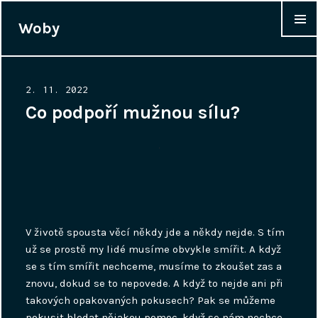
Woby
WIDGET
Posted
2. 11. 2022
on
Co podpoří mužnou sílu?
V životě spousta věcí někdy jde a někdy nejde. S tím
už se prostě my lidé musíme obvykle smířit. A když
se s tím smířit nechceme, musíme to zkoušet zas a
znovu, dokud se to nepovede. A když to nejde ani při
takových opakovaných pokusech? Pak se můžeme
pokusit hledat nějakou pomoc, když se nám nechce