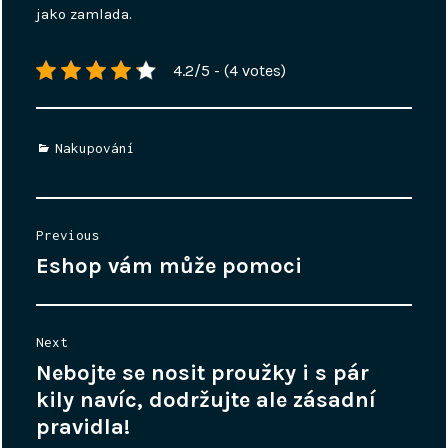
jako zamlada.
4.2/5 - (4 votes)
Categories
Nakupování
Navigace
Previous
pro
Eshop vám může pomoci
Previous
příspěvek
post:
Next
Nebojte se nosit proužky i s pár
Next
post:
kily navíc, dodržujte ale zásadní
pravidla!